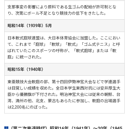
支那事変の影響により原料である生ゴムの配給が許可制とな
り、次第にボール不足となり競技力の低下をきたした。
昭和14年（1939年）5月
日本軟式庭球連盟は、大日本体育協会に加盟した。ここにおい
て、これまで「庭球」「軟球」「軟式」「ゴム式テニス」と呼
ばれていたこのスポーツの呼称が、「軟式庭球」または「軟
庭」に統一された。
昭和15年（1940年）
東亜競技大会軟庭の部、第十四回伊勢神宮大会などで学連選手
は目覚しい成績を収めた。全日本学生東西対抗には安井厚生大
臣から優勝旗が下付された。明治神宮大会には従来の朝鮮、台
湾、満州の他、北支、蒙古もあらたに参加し、軟庭の出場選手
は2,200名にのぼった。
（第二次衰退時代）昭和16年（1941年）～20年（1945