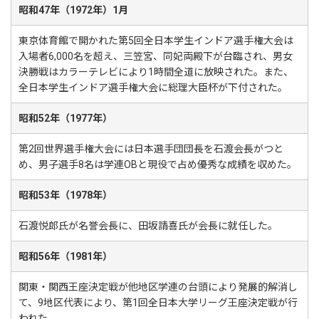
昭和47年（1972年）1月
東京体育館で開かれた第5回全日本学生インドア選手権大会は
入場者6,000名を超え、三笠宮、同妃両殿下が台臨され、男女
決勝戦はカラーテレビにより1時間全道に放映された。また、
全日本学生インドア選手権大会に総理大臣杯が下付された。
昭和52年（1977年）
第2回世界選手権大会には日本選手団団長を石渡会長がつと
め、男子選手8名は学連OBと現役で占め優秀な成績を収めた。
昭和53年（1978年）
石渡悦郎氏が名誉会長に、田坂請喜氏が会長に就任した。
昭和56年（1981年）
関東・関西王座決定戦が他地区学連の台頭により発展的解消し
て、9地区代表により、第1回全日本大学リーグ王座決定戦が行
われた。