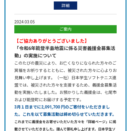
詳細
2024.03.05
ご案内
【ご協力ありがとうございました】
「令和6年能登半島地震に係る災害義援金募集活
動」の実施について
このたびの震災により、お亡くなりになられた方々のご
冥福をお祈りするとともに、被災された方々に心よりお
見舞い申し上げます。
（一社）日本学生ソフトテニス連
盟では、
被災された方々を支援するため、義援金募集活
動を実施いたしました。
お預かりした義援金は、七尾市
および能登町にお届けする予定です。
3月１日までに2,091,700
円
のご寄付をいただきまし
た。これを以て募集活動は締め切らせていただきます。
これまでに義援金をお寄せいただいた方々を「詳細ページ」に掲
載させていただきました。謹んで御礼申し上げます。
日本学生ソ