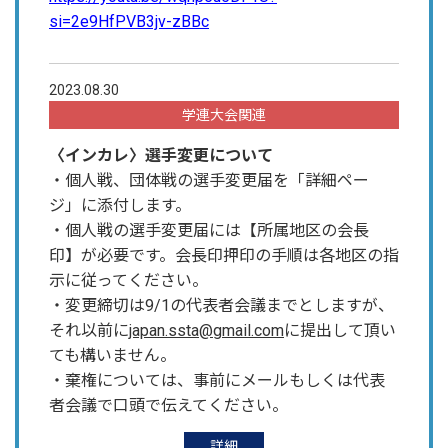
si=2e9HfPVB3jv-zBBc
2023.08.30
学連大会関連
〈インカレ〉選手変更について
・個人戦、団体戦の選手変更届を「詳細ペー
ジ」に添付します。
・個人戦の選手変更届には【所属地区の会長
印】が必要です。会長印押印の手順は各地区の指
示に従ってください。
・変更締切は9/1の代表者会議までとしますが、
それ以前に
japan.ssta@gmail.com
に提出して頂い
ても構いません。
・棄権については、事前にメールもしくは代表
者会議で口頭で伝えてください。
詳細